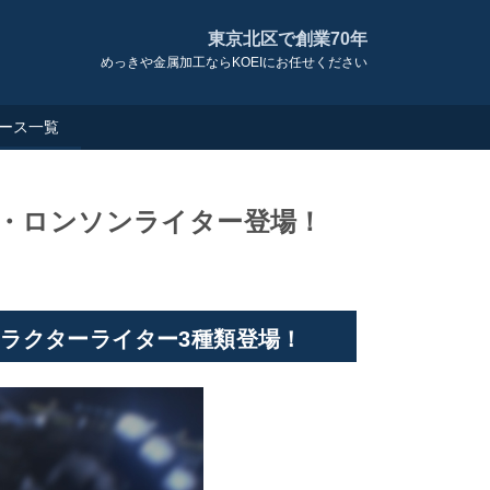
東京北区で創業70年
めっきや金属加工ならKOEIにお任せください
ース一覧
O・ロンソンライター登場！
ャラクターライター3種類登場！