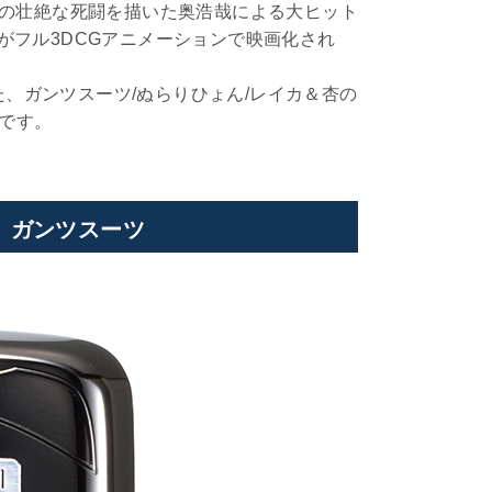
との壮絶な死闘を描いた奥浩哉による大ヒット
がフル3DCGアニメーションで映画化され
、ガンツスーツ/ぬらりひょん/レイカ＆杏の
です。
 ガンツスーツ