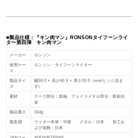
■製品仕様：『キン肉マン』RONSONタイフーンライ
ター第四弾 キン肉マン
メーカー
ロンソン
使用ケー
ロンソン・タイフーンライター
ス
製品サイ
幅50.0 × 高さ60.0 × 厚さ30.0（mm/ヒンジ含ま
ズ
ず）
素材
ケース部分：真鍮、フェイスメタル部分：亜鉛合
金
製品重さ
164g
製造国
ライター本体・中国 メタル・日本 加工お
よび装飾：日本
JANコー
4582406732045