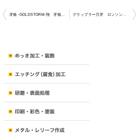
投
牙狼 -GOLDSTORM-翔 牙狼シリーズ最新作！ロンソンライター発売
グラップラー刃牙 ロンソン・タイフーンライター
稿
ナ
ビ
ゲ
ー
シ
ョ
ン