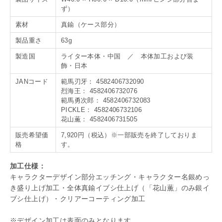
ず）
素材
真鍮（ケース部分）
製品重さ
63g
製造国
ライター本体・中国 ／ 本体加工および装
飾・日本
JANコード
範馬刃牙： 4582406732090
烈海王： 4582406732076
範馬勇次郎： 4582406732083
PICKLE： 4582406732106
花山薫： 4582406731505
販売希望価
7,920円（税込）※一部販売を終了しておりま
格
す。
加工仕様：
キャラクターデザイン部分エッチング・キャラクター名銀めっ
き盛り上げ加工・全体真鍮イブシ仕上げ（「花山薫」のみ銀イ
ブシ仕上げ）・クリアーコーティング加工
※デザイン加工は表面のみとなります。