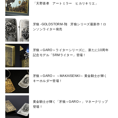
「天野喜孝 アートミラー ヒカリキリエ」
牙狼 -GOLDSTORM-翔 牙狼シリーズ最新作！ロ
ンソンライター発売
牙狼＜GARO＞ライターシリーズに、新たに10周年
記念モデル「SRMライター」登場！
牙狼＜GARO＞ ～MAKAISENKI～ 黄金騎士が輝く
キーホルダー登場！
黄金騎士が輝く「牙狼＜GARO＞」マネークリップ
登場！