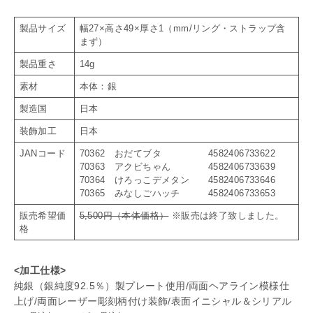
製品サイズ
幅27×高さ49×厚さ1（mm/リング・ストラップ含
まず）
製品重さ
14g
素材
本体：銀
製造国
日本
装飾加工
日本
JANコード
70362 おだてブタ 4582406733622
70363 アクビちゃん 4582406733639
70364 けろっこデメタン 4582406733646
70365 みなしごハッチ 4582406733653
販売希望価
5,500円（本体価格）
※販売は終了致しました。
格
<加工仕様>
純銀（銀純度92.5％）製プレート使用/両面ヘアライン模様仕
上げ/両面レーザー彫刻柄付け装飾/表面イニシャル＆シリアル