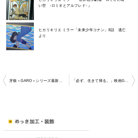
い空 -ロミオとアルフレド- 』
ヒカリキリエ ミラー「未来少年コナン」8話 逃亡
より
投
牙狼＜GARO＞シリーズ最新作!! 絶狼＜ZERO＞キーホルダータグ2種類発売
「必ず、生きて帰る。」映画GANTZ：O・ロンソンライター登場！
稿
ナ
ビ
ゲ
ー