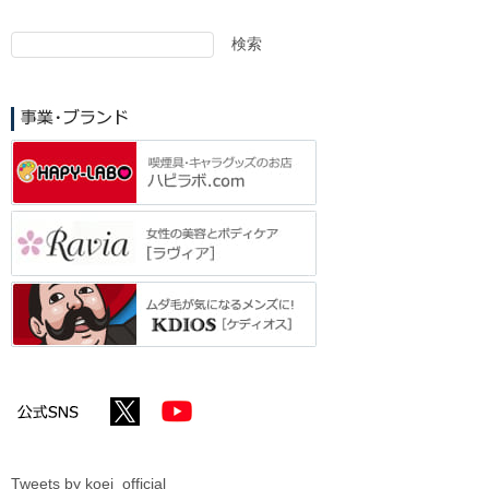
検索
検
索
Tweets by koei_official