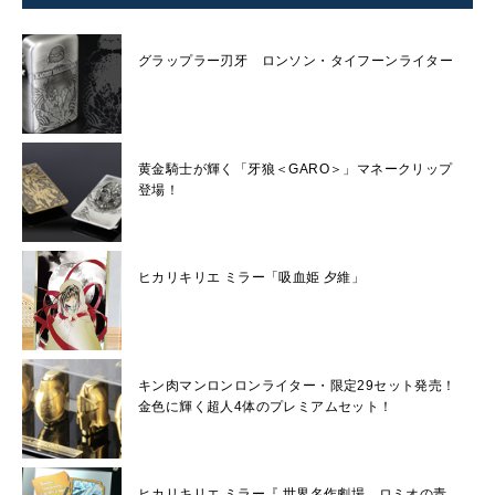
グラップラー刃牙 ロンソン・タイフーンライター
黄金騎士が輝く「牙狼＜GARO＞」マネークリップ
登場！
ヒカリキリエ ミラー「吸血姫 夕維」
キン肉マンロンロンライター・限定29セット発売！
金色に輝く超人4体のプレミアムセット！
ヒカリキリエ ミラー『 世界名作劇場 ロミオの青