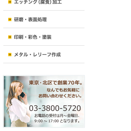
シ
ョ
ン