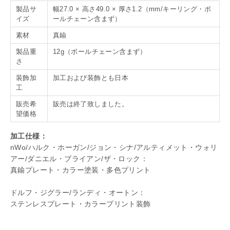
製品サ
幅27.0 × 高さ49.0 × 厚さ1.2（mm/キーリング・ボ
イズ
ールチェーン含まず）
素材
真鍮
製品重
12g（ボールチェーン含まず）
さ
装飾加
加工および装飾とも日本
工
販売希
販売は終了致しました。
望価格
加工仕様：
nWo/ハルク・ホーガン/ジョン・シナ/アルティメット・ウォリ
アー/ダニエル・ブライアン/ザ・ロック：
真鍮プレート・カラー塗装・多色プリント
ドルフ・ジグラー/ランディ・オートン：
ステンレスプレート・カラープリント装飾