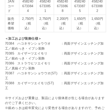
JAN
458240
458240
458240
458240
458240
コー
673384
673385
673386
673387
673388
ド
4
1
8
5
2
販売
2,750円
2,750円
2,200円
1,650円
1,650円
希望
（税
（税
（税
（税
（税
価格
込）
込）
込）
込）
込）
＜加工および装飾仕様＞
70384 ハコネサンショウウオ ：両面デザインエッチング加
工／銀めっき・イブシ装飾
70385 カイザーツエイモリ ：両面デザインエッチング加
工／銀めっき・イブシ装飾
70386 ストラウヒツエイモリ ：両面デザインエッチング加
工／真鍮イブシ装飾
70387 ハコネサンショウウオ(ST) ：両面デザインエッチング加
工
70388 カイザーツエイモリ(ST) ：両面デザインエッチング加
工
※サイズおよび重量は、製品により個体差が生じる場合があります
のでご了承ください。
※銀めっきは経年変化により変色する場合がありますので、予めご