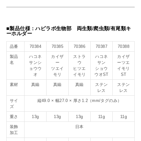
■製品仕様：ハピラボ生物部 両生類/爬虫類/有尾類キ
ーホルダー
品番
70384
70385
70386
70387
70388
製品
ハコネ
カイザ
ストラ
ハコネ
カイザ
名
サンシ
ー
ウ
サン
ーツエ
ョウウ
ツエイ
ヒツエ
ショウ
イモリ
オ
モリ
イモリ
ウオST
ST
素材
真鍮
真鍮
真鍮
ステン
ステン
レス
レス
サイ
縦49.0 × 幅27.0 × 厚さ1.2（mm/タグのみ）
ズ
重さ
13g
13g
13g
11g
11g
装飾
日本
加工