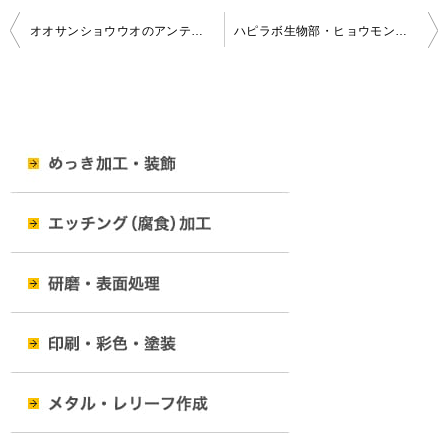
投
オオサンショウウオのアンティークな金属製名刺入れ
ハピラボ生物部・ヒョウモントカゲモドキのメタリング（スマホリング）
稿
ナ
ビ
ゲ
ー
シ
ョ
ン