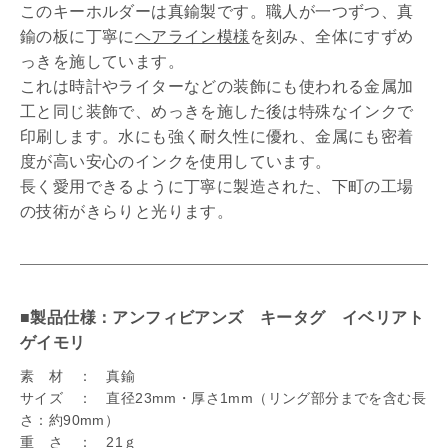
このキーホルダーは真鍮製です。職人が一つずつ、真
鍮の板に丁寧に
ヘアライン模様
を刻み、全体にすずめ
っきを施しています。
これは時計やライターなどの装飾にも使われる金属加
工と同じ装飾で、めっきを施した後は特殊なインクで
印刷します。水にも強く耐久性に優れ、金属にも密着
度が高い安心のインクを使用しています。
長く愛用できるように丁寧に製造された、下町の工場
の技術がきらりと光ります。
■製品仕様：アンフィビアンズ キータグ イベリアト
ゲイモリ
素 材 ： 真鍮
サイズ ： 直径23mm・厚さ1mm（リング部分までを含む長
さ：約90mm）
重 さ ： 21ｇ