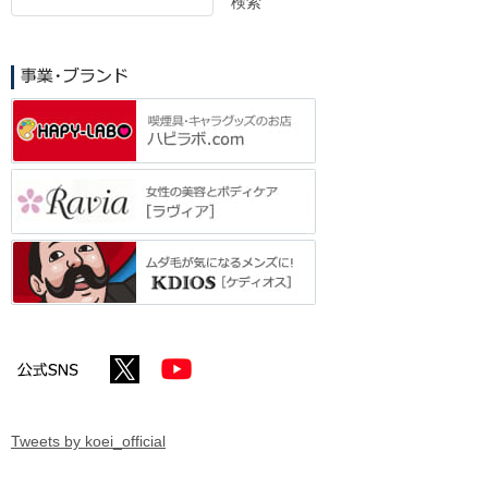
検索
検
索
Tweets by koei_official