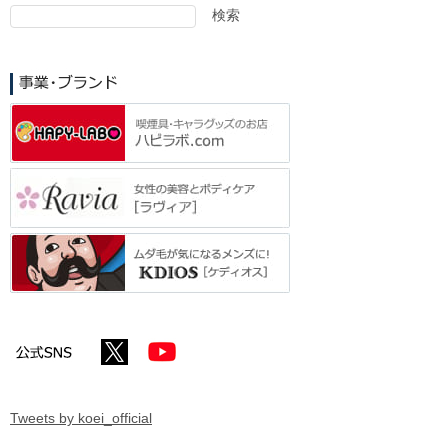
検索
検
索
Tweets by koei_official