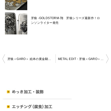
牙狼 -GOLDSTORM-翔 牙狼シリーズ最新作！ロ
ンソンライター発売
投
牙狼＜GARO＞ 絵本の黄金騎士 ドッグタグ型キーホルダー発売
METAL EDIT・牙狼＜GARO＞のオイルライターを、さらに迫力アップして飾るスタンド登場！
稿
ナ
ビ
ゲ
ー
シ