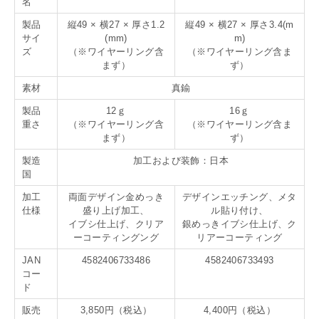
名
製品
縦49 × 横27 × 厚さ1.2
縦49 × 横27 × 厚さ3.4(m
サイ
(mm)
m)
ズ
（※ワイヤーリング含
（※ワイヤーリング含ま
まず）
ず）
素材
真鍮
製品
12ｇ
16ｇ
重さ
（※ワイヤーリング含
（※ワイヤーリング含ま
まず）
ず）
製造
加工および装飾：日本
国
加工
両面デザイン金めっき
デザインエッチング、メタ
仕様
盛り上げ加工、
ル貼り付け、
イブシ仕上げ、クリア
銀めっきイブシ仕上げ、ク
ーコーティングング
リアーコーティング
JAN
4582406733486
4582406733493
コー
ド
販売
3,850円（税込）
4,400円（税込）