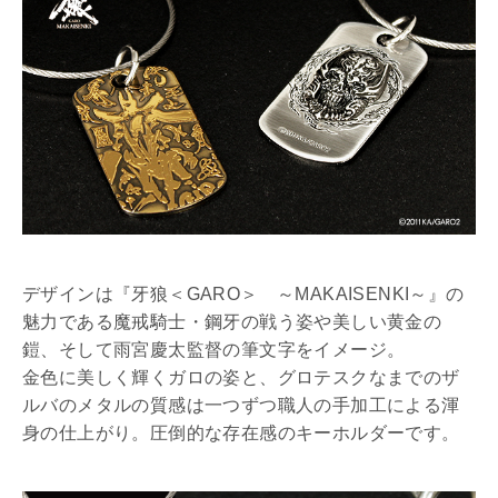
デザインは『牙狼＜GARO＞ ～MAKAISENKI～』の
魅力である魔戒騎士・鋼牙の戦う姿や美しい黄金の
鎧、そして雨宮慶太監督の筆文字をイメージ。
金色に美しく輝くガロの姿と、グロテスクなまでのザ
ルバのメタルの質感は一つずつ職人の手加工による渾
身の仕上がり。圧倒的な存在感のキーホルダーです。