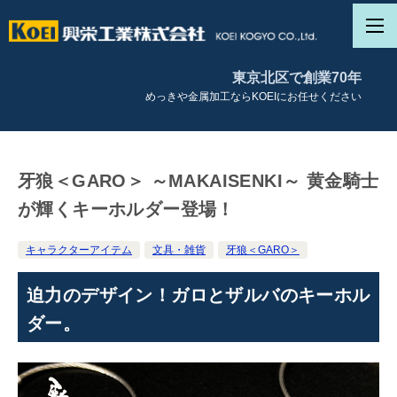
東京北区で創業70年
めっきや金属加工ならKOEIにお任せください
牙狼＜GARO＞ ～MAKAISENKI～ 黄金騎士
が輝くキーホルダー登場！
キャラクターアイテム
文具・雑貨
牙狼＜GARO＞
迫力のデザイン！ガロとザルバのキーホル
ダー。