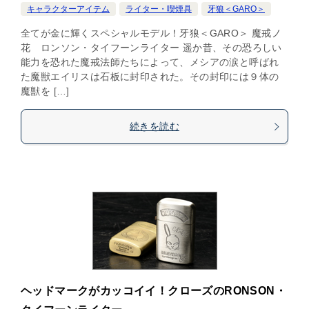
キャラクターアイテム
ライター・喫煙具
牙狼＜GARO＞
全てが金に輝くスペシャルモデル！牙狼＜GARO＞ 魔戒ノ
花 ロンソン・タイフーンライター 遥か昔、その恐ろしい
能力を恐れた魔戒法師たちによって、メシアの涙と呼ばれ
た魔獣エイリスは石板に封印された。その封印には９体の
魔獣を […]
続きを読む
ヘッドマークがカッコイイ！クローズのRONSON・