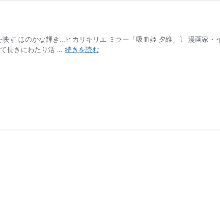
映す ほのかな輝き…ヒカリキリエ ミラー「吸血姫 夕維」〕 漫画家・
ヒ
て長きにわたり活 …
続きを読む
カ
リ
キ
リ
エ
ミ
ラ
ー
「吸
血
姫
夕
維」